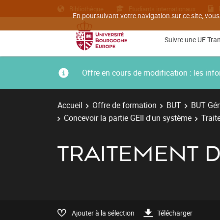
Bibliothèque
Etudiants internationaux
En poursuivant votre navigation sur ce site, vous
Suivre une UE Tra
Offre en cours de modification : les i
Accueil
Offre de formation
BUT
BUT Géni
Concevoir la partie GEII d'un système
Trait
TRAITEMENT D
Ajouter à la sélection
Télécharger