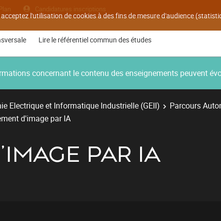
Plan
Candidatures inscriptions
 acceptez l'utilisation de cookies à des fins de mesure d'audience (statis
nsversale
Lire le référentiel commun des études
nformations concernant le contenu des enseignements peuvent év
e Electrique et Informatique Industrielle (GEII)
Parcours Autom
ement d'image par IA
'IMAGE PAR IA