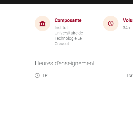
Composante
Volu
Institut
34h
Universitaire de
Technologie Le
Creusot
Heures d'enseignement
TP
Tra