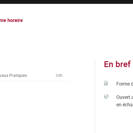
me horaire
En bref
vaux Pratiques
34h
Forme d
Ouvert 
en éch