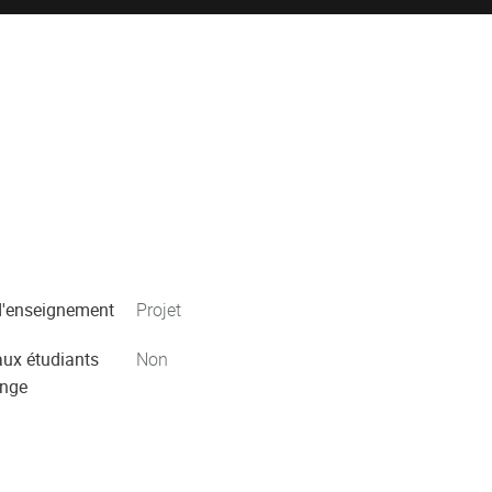
'enseignement
Projet
aux étudiants
Non
ange