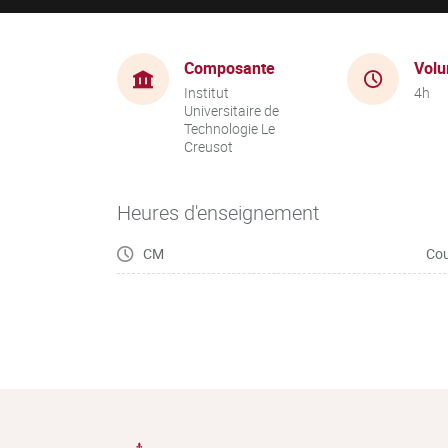
Composante
Volu
Institut
4h
Universitaire de
Technologie Le
Creusot
Heures d'enseignement
CM
Cou