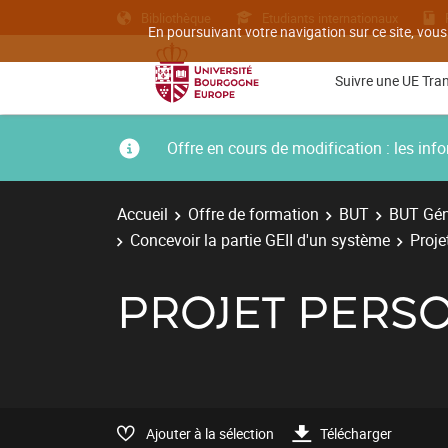
Bibliothèque
Etudiants internationaux
En poursuivant votre navigation sur ce site, vous
Suivre une UE Tra
Offre en cours de modification : les i
Accueil
Offre de formation
BUT
BUT Géni
Concevoir la partie GEII d'un système
Proje
PROJET PERS
Ajouter à la sélection
Télécharger