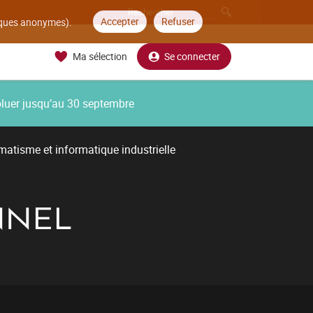
Accepter
Refuser
tiques anonymes).
Ma sélection
Se connecter
oluer jusqu’au 30 septembre
atisme et informatique industrielle
NNEL