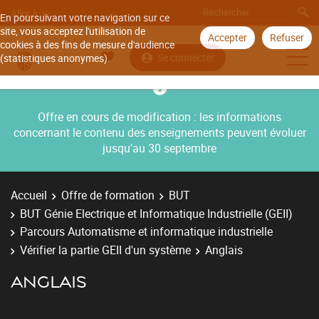
Aller à
En poursuivant votre navigation sur ce
site, vous acceptez l'utilisation de
Accepter
Refuser
cookies à des fins de mesure d'audience
Se connecter
(statistiques anonymes).
Offre en cours de modification : les informations
concernant le contenu des enseignements peuvent évoluer
jusqu’au 30 septembre
Accueil
Offre de formation
BUT
BUT Génie Electrique et Informatique Industrielle (GEII)
Parcours Automatisme et informatique industrielle
Vérifier la partie GEII d'un système
Anglais
ANGLAIS