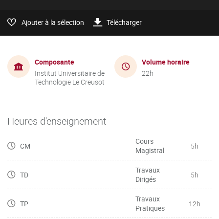
Ajouter à la sélection
Télécharger
Composante
Volume horaire
Institut Universitaire de
22h
Technologie Le Creusot
Heures d'enseignement
Cours
CM
5h
Magistral
Travaux
TD
5h
Dirigés
Travaux
TP
12h
Pratiques