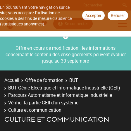
Aller à
En poursuivant votre navigation sur ce
site, vous acceptez l'utilisation de
Accepter
Refuser
cookies à des fins de mesure d'audience
Se connecter
(statistiques anonymes).
Offre en cours de modification : les informations
concernant le contenu des enseignements peuvent évoluer
jusqu’au 30 septembre
Accueil
Offre de formation
BUT
BUT Génie Electrique et Informatique Industrielle (GEII)
Parcours Automatisme et informatique industrielle
Vérifier la partie GEII d'un système
Culture et communication
CULTURE ET COMMUNICATION