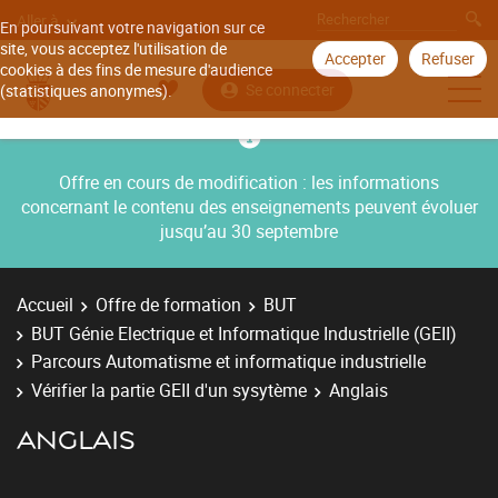
Aller à
En poursuivant votre navigation sur ce
site, vous acceptez l'utilisation de
Accepter
Refuser
cookies à des fins de mesure d'audience
Se connecter
(statistiques anonymes).
Offre en cours de modification : les informations
concernant le contenu des enseignements peuvent évoluer
jusqu’au 30 septembre
Accueil
Offre de formation
BUT
BUT Génie Electrique et Informatique Industrielle (GEII)
Parcours Automatisme et informatique industrielle
Vérifier la partie GEII d'un sysytème
Anglais
ANGLAIS