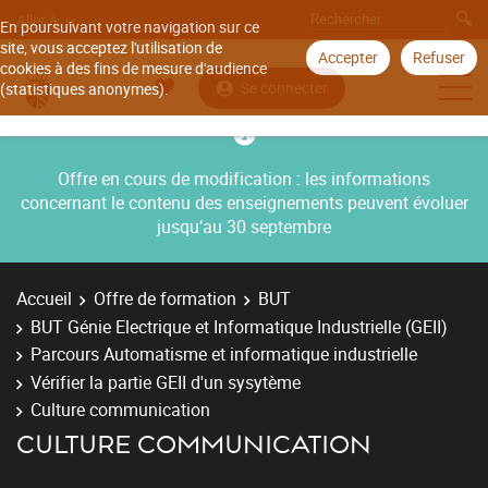
Aller à
En poursuivant votre navigation sur ce
site, vous acceptez l'utilisation de
Accepter
Refuser
cookies à des fins de mesure d'audience
Se connecter
(statistiques anonymes).
Offre en cours de modification : les informations
concernant le contenu des enseignements peuvent évoluer
jusqu’au 30 septembre
Accueil
Offre de formation
BUT
BUT Génie Electrique et Informatique Industrielle (GEII)
Parcours Automatisme et informatique industrielle
Vérifier la partie GEII d'un sysytème
Culture communication
CULTURE COMMUNICATION