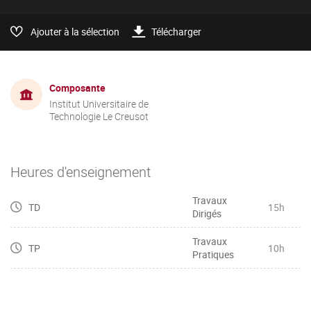
Ajouter à la sélection
Télécharger
Composante
Institut Universitaire de
Technologie Le Creusot
Heures d'enseignement
Travaux
TD
15h
Dirigés
Travaux
TP
10h
Pratiques