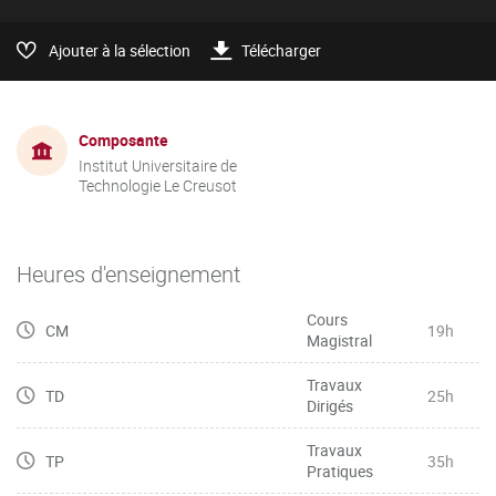
Ajouter à la sélection
Télécharger
Composante
Institut Universitaire de
Technologie Le Creusot
Heures d'enseignement
Cours
CM
19h
Magistral
Travaux
TD
25h
Dirigés
Travaux
TP
35h
Pratiques