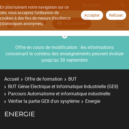
Aller à
En poursuivant votre navigation sur ce
site, vous acceptez l'utilisation de
Accepter
Refuser
cookies à des fins de mesure d'audience
Se connecter
(statistiques anonymes).
Offre en cours de modification : les informations
concernant le contenu des enseignements peuvent évoluer
jusqu’au 30 septembre
Accueil
Offre de formation
BUT
BUT Génie Electrique et Informatique Industrielle (GEII)
Parcours Automatisme et informatique industrielle
Vérifier la partie GEII d'un sysytème
Energie
ENERGIE