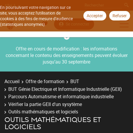
Aller à
En poursuivant votre navigation sur ce
site, vous acceptez l'utilisation de
Accepter
Refuser
cookies à des fins de mesure d'audience
Se connecter
(statistiques anonymes).
Offre en cours de modification : les informations
concernant le contenu des enseignements peuvent évoluer
jusqu’au 30 septembre
Accueil
Offre de formation
BUT
BUT Génie Electrique et Informatique Industrielle (GEII)
Parcours Automatisme et informatique industrielle
Vérifier la partie GEII d'un sysytème
Outils mathématiques et logiciels
OUTILS MATHÉMATIQUES ET
LOGICIELS