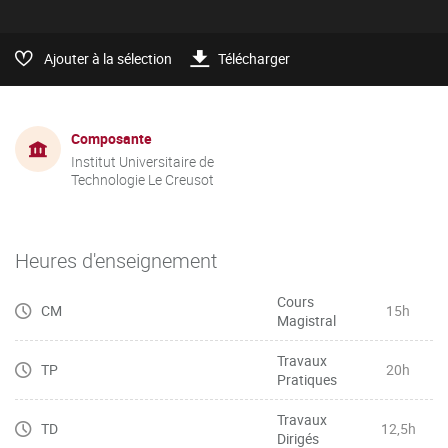
Ajouter à la sélection
Télécharger
Composante
Institut Universitaire de
Technologie Le Creusot
Heures d'enseignement
Cours
CM
15h
Magistral
Travaux
TP
20h
Pratiques
Travaux
TD
12,5h
Dirigés