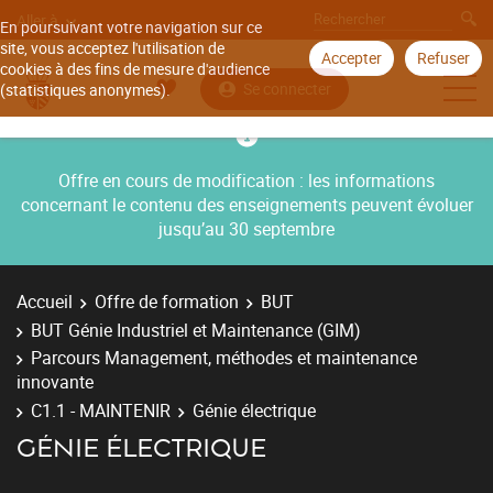
Aller à
En poursuivant votre navigation sur ce
site, vous acceptez l'utilisation de
Accepter
Refuser
cookies à des fins de mesure d'audience
Se connecter
(statistiques anonymes).
Offre en cours de modification : les informations
concernant le contenu des enseignements peuvent évoluer
jusqu’au 30 septembre
Accueil
Offre de formation
BUT
BUT Génie Industriel et Maintenance (GIM)
Parcours Management, méthodes et maintenance
innovante
C1.1 - MAINTENIR
Génie électrique
GÉNIE ÉLECTRIQUE