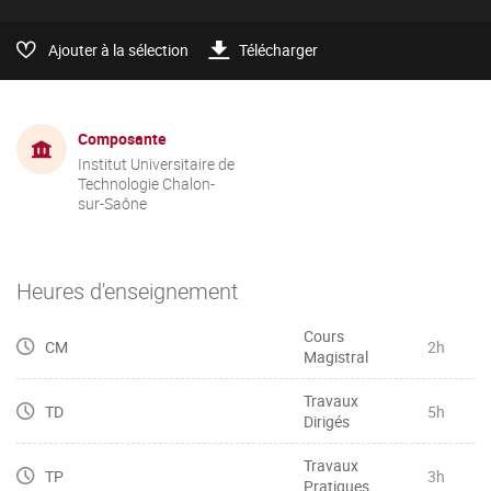
Ajouter à la sélection
Télécharger
Composante
Institut Universitaire de
Technologie Chalon-
sur-Saône
Heures d'enseignement
Cours
CM
2h
Magistral
Travaux
TD
5h
Dirigés
Travaux
TP
3h
Pratiques