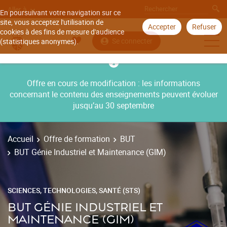
Aller à
En poursuivant votre navigation sur ce
site, vous acceptez l'utilisation de
Accepter
Refuser
cookies à des fins de mesure d'audience
Se connecter
(statistiques anonymes).
Offre en cours de modification : les informations
concernant le contenu des enseignements peuvent évoluer
jusqu’au 30 septembre
Accueil
Offre de formation
BUT
BUT Génie Industriel et Maintenance (GIM)
SCIENCES, TECHNOLOGIES, SANTÉ (STS)
BUT GÉNIE INDUSTRIEL ET
MAINTENANCE (GIM)