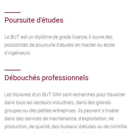
- Avoir l'esprit d'équipe et savoir s'intégrer dans les
travaux de groupe via les projets et les travaux
Poursuite d'études
pratiques,
- Avoir le sens pratique, être attentif et rigoureux,
- Montrer sa motivation pour les matières scientifiques
Le BUT est un diplôme de grade licence, il ouvre des
et technologiques,
possibilités de poursuite d'études en master ou école
- Être prêt à s'impliquer et s'organiser dans ses études
d'ingénieurs.
pour fournir le travail nécessaire à sa réussite en
autonomie.
Débouchés professionnels
Les titulaires d'un BUT GIM sont recherchés pour travailler
dans tous les secteurs industriels, dans des grands
groupes ou des petites entreprises. Ils peuvent s'insérer
dans des services de maintenance, d'exploitation, de
production, de qualité, des bureaux d'études ou de contrôle