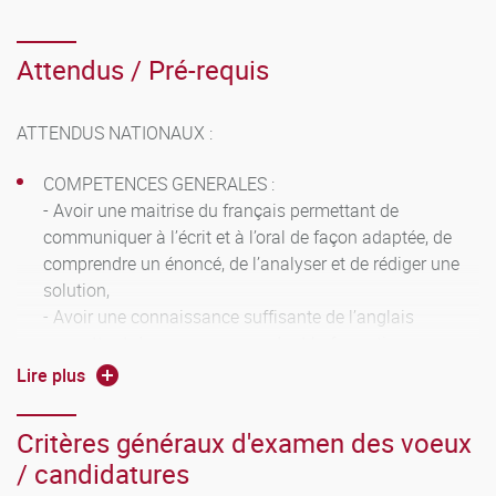
la licence professionnelle « bachelor universitaire de
technologie ».
Attendus / Pré-requis
ATTENDUS NATIONAUX :
COMPETENCES GENERALES :
- Avoir une maitrise du français permettant de
communiquer à l’écrit et à l’oral de façon adaptée, de
comprendre un énoncé, de l’analyser et de rédiger une
solution,
- Avoir une connaissance suffisante de l’anglais
permettant de progresser pendant la formation :
échanger à l’oral, lire et comprendre un texte, répondre
Lire plus
aux questions écrites et orales,
- Savoir mobiliser ses connaissances et développer un
Critères généraux d'examen des voeux
sens critique,
/ candidatures
- Être capable d’évoluer dans un environnement