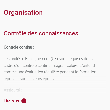
Organisation
Contrôle des connaissances
Contrôle continu :
Les unités d’Enseignement (UE) sont acquises dans le
cadre d’un contrôle continu intégral. Celui-ci s’entend
comme une évaluation régulière pendant la formation
reposant sur plusieurs épreuves.
Assiduité :
Lire plus
L’assiduité est un élément important du contrat
pédagogique pour la réussite de l’étudiant. L’obligation