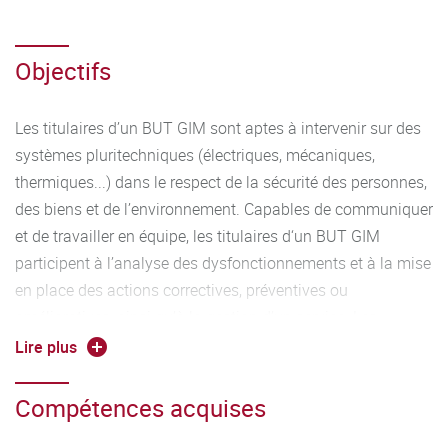
(énergétique, mécanique, génie électrique, informatique
industrielle...), les disciplines propres à la maintenance
(méthodes et techniques avancées de maintenance,
Objectifs
organisation des systèmes industriels...) et les disciplines
transversales (communication écrite et orale, anglais,
Les titulaires d’un BUT GIM sont aptes à intervenir sur des
mathématiques, informatique, gestion...). Ils apportent
systèmes pluritechniques (électriques, mécaniques,
également des méthodes de travail et d’analyse pour
thermiques...) dans le respect de la sécurité des personnes,
s’adapter à de nouvelles problématiques, aux évolutions
des biens et de l’environnement. Capables de communiquer
des outils numériques et aux exigences de développement
et de travailler en équipe, les titulaires d‘un BUT GIM
durable.
participent à l’analyse des dysfonctionnements et à la mise
en place des actions correctives, préventives ou
amélioratives, ainsi qu’à la gestion d’un service. Les
titulaires d’un BUT GIM contribuent également à
Lire plus
l’installation de nouveaux équipements ou à leur mise en
conformité avec la règlementation, au suivi d’indicateurs
Compétences acquises
pertinents ainsi qu’à l’intégration de technologies