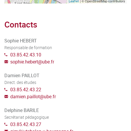
| © OpenStreetMap contributors
Leaflet
Contacts
Sophie HEBERT
Responsable de formation
03.85.42.43.10
sophie.hebert
@
ube.fr
Damien PAILLOT
Direct. des études
03.85.42.43.22
damien.paillot
@
ube.fr
Delphine BARILE
Secrétariat pédagogique
03.85.42.43.27