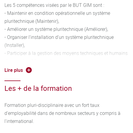
innovantes pour améliorer la performance des systèmes.
Les 5 compétences visées par le BUT GIM sont :
- Maintenir en condition opérationnelle un système
A partir de la deuxième année, une spécialisation
pluritechnique (Maintenir),
progressive est proposée à travers le choix d'un parcours :
- Améliorer un système pluritechnique (Améliorer),
• Parcours Management Méthodes et Maintenance
- Organiser l’installation d’un système pluritechnique
Innovante (3MI) est centré sur la fiabilité, la sécurité et le
(Installer),
fonctionnement optimal d’un système pluritechnique, sur
- Participer à la gestion des moyens techniques et humains
l’organisation des opérations de contrôle et de supervision,
d’un service (Manager),
et sur la gestion et l’animation des équipes d’interventions.
- Sécuriser le fonctionnement d’un système (Sécuriser).
Lire plus
Le parcours Management Méthodes et Maintenance
Les + de la formation
Innovante (3MI) permet d’obtenir le niveau 2 des
compétences Améliorer et Installer et le niveau 3 des
Formation pluri-disciplinaire avec un fort taux
compétences Maintenir, Manager et Sécuriser.
d'employabilité dans de nombreux secteurs y compris à
l'international.