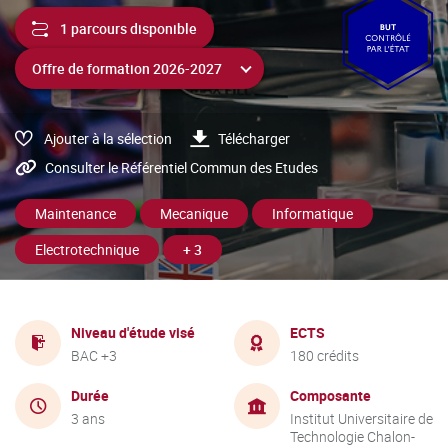
1 parcours disponible
Ajouter à la sélection
Télécharger
Consulter le Référentiel Commun des Etudes
Maintenance
Mecanique
Informatique
Electrotechnique
+ 3
Niveau d'étude visé
ECTS
BAC +3
180 crédits
Durée
Composante
3 ans
Institut Universitaire de
Technologie Chalon-