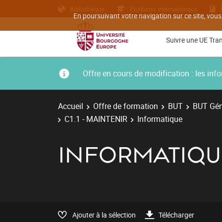
Bibliothèque
Etudiants internationaux
En poursuivant votre navigation sur ce site, vous
Suivre une UE Tra
Offre en cours de modification : les i
Accueil
Offre de formation
BUT
BUT Géni
C1.1 - MAINTENIR
Informatique
INFORMATIQU
Ajouter à la sélection
Télécharger