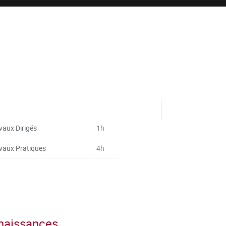
vaux Dirigés
1h
vaux Pratiques
4h
nnaissances