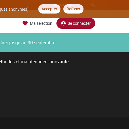
Accepter
Refuser
tiques anonymes).
Ma sélection
Se connecter
oluer jusqu’au 30 septembre
thodes et maintenance innovante