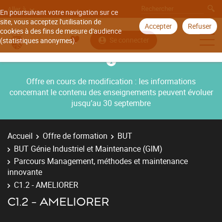
Aller à
En poursuivant votre navigation sur ce
site, vous acceptez l'utilisation de
Accepter
Refuser
cookies à des fins de mesure d'audience
Se connecter
(statistiques anonymes).
Offre en cours de modification : les informations
concernant le contenu des enseignements peuvent évoluer
jusqu’au 30 septembre
Accueil
Offre de formation
BUT
BUT Génie Industriel et Maintenance (GIM)
Parcours Management, méthodes et maintenance
innovante
C1.2 - AMELIORER
C1.2 - AMELIORER