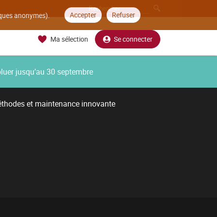
Accepter
Refuser
tiques anonymes).
Ma sélection
Se connecter
oluer jusqu’au 30 septembre
thodes et maintenance innovante