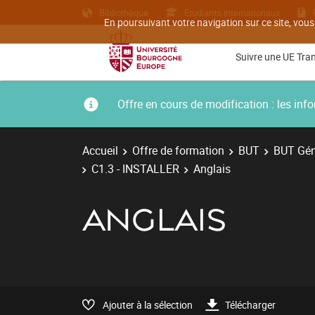
Bibliothèque
Etudiants internationaux
En poursuivant votre navigation sur ce site, vous
Suivre une UE Tra
Offre en cours de modification : les i
Accueil
Offre de formation
BUT
BUT Géni
C1.3 - INSTALLER
Anglais
ANGLAIS
Ajouter à la sélection
Télécharger