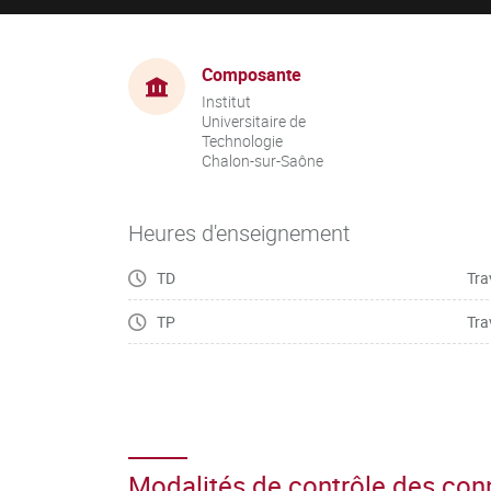
Composante
Institut
Universitaire de
Technologie
Chalon-sur-Saône
Heures d'enseignement
TD
Tra
TP
Tra
Modalités de contrôle des co