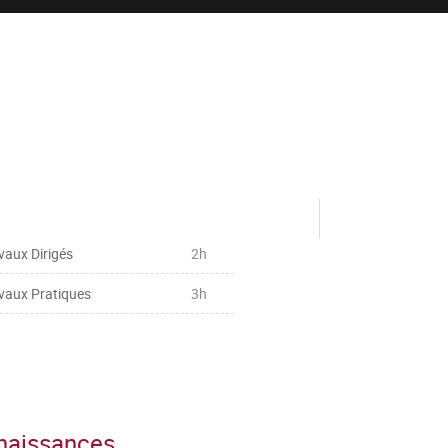
vaux Dirigés
2h
vaux Pratiques
3h
nnaissances