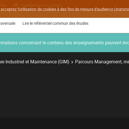
Plan
Candidatures inscriptions
 acceptez l'utilisation de cookies à des fins de mesure d'audience (statis
nsversale
Lire le référentiel commun des études
nformations concernant le contenu des enseignements peuvent év
e Industriel et Maintenance (GIM)
Parcours Management, mé