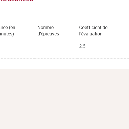
urée (en
Nombre
Coefficient de
inutes)
d'épreuves
l'évaluation
2.5