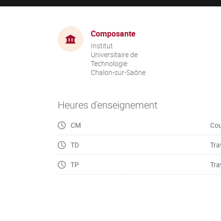
Composante
Institut
Universitaire de
Technologie
Chalon-sur-Saône
Heures d'enseignement
CM
Cou
TD
Tra
TP
Tra