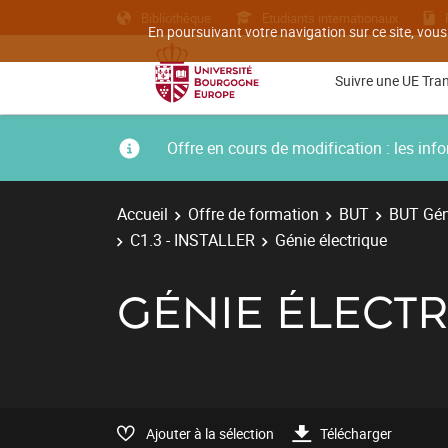
Bibliothèque
Etudiants internationaux
En poursuivant votre navigation sur ce site, vous
Suivre une UE Tra
Offre en cours de modification : les i
Accueil
Offre de formation
BUT
BUT Géni
C1.3 - INSTALLER
Génie électrique
GÉNIE ÉLECT
Ajouter à la sélection
Télécharger