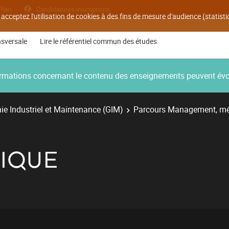
Plan
Candidatures inscriptions
 acceptez l'utilisation de cookies à des fins de mesure d'audience (statis
nsversale
Lire le référentiel commun des études
nformations concernant le contenu des enseignements peuvent év
e Industriel et Maintenance (GIM)
Parcours Management, mé
RIQUE