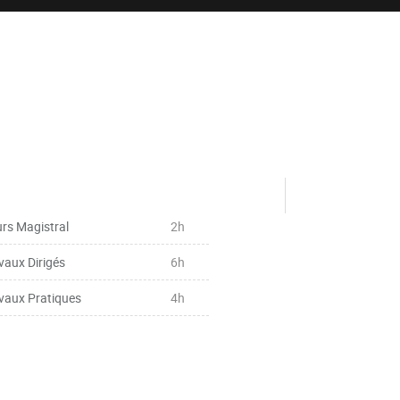
rs Magistral
2h
vaux Dirigés
6h
vaux Pratiques
4h