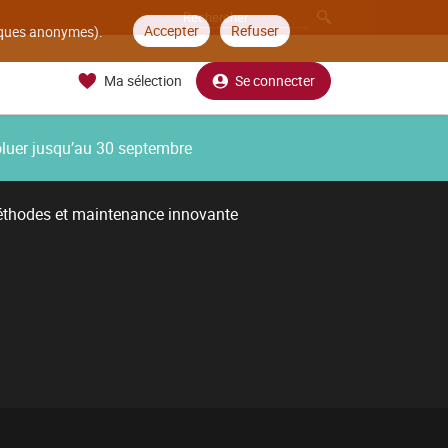
Accepter
Refuser
tiques anonymes).
Ma sélection
Se connecter
oluer jusqu’au 30 septembre
thodes et maintenance innovante