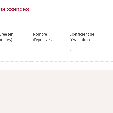
nnaissances
urée (en
Nombre
Coefficient de
inutes)
d'épreuves
l'évaluation
7