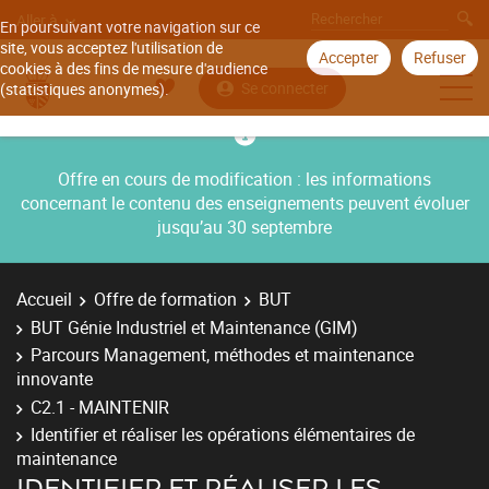
Aller à
En poursuivant votre navigation sur ce
site, vous acceptez l'utilisation de
Accepter
Refuser
cookies à des fins de mesure d'audience
Se connecter
(statistiques anonymes).
Offre en cours de modification : les informations
concernant le contenu des enseignements peuvent évoluer
jusqu’au 30 septembre
Accueil
Offre de formation
BUT
BUT Génie Industriel et Maintenance (GIM)
Parcours Management, méthodes et maintenance
innovante
C2.1 - MAINTENIR
Identifier et réaliser les opérations élémentaires de
maintenance
IDENTIFIER ET RÉALISER LES