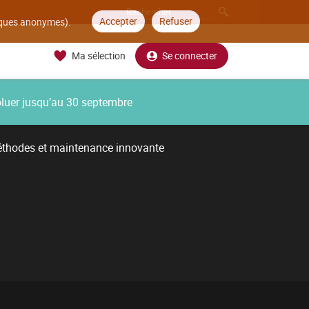
Accepter
Refuser
tiques anonymes).
Ma sélection
Se connecter
oluer jusqu’au 30 septembre
thodes et maintenance innovante