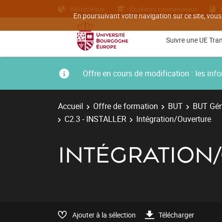
Bibliothèque
Etudiants internationaux
En poursuivant votre navigation sur ce site, vous
Suivre une UE Tra
Offre en cours de modification : les i
Accueil
Offre de formation
BUT
BUT Géni
C2.3 - INSTALLER
Intégration/Ouverture
INTÉGRATION
Ajouter à la sélection
Télécharger