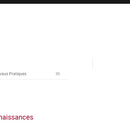
vaux Pratiques
3h
nnaissances