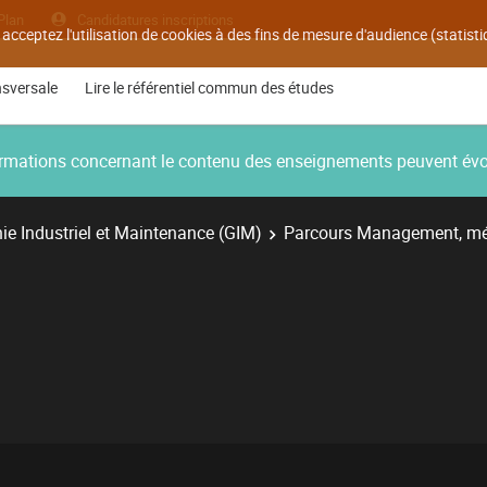
Plan
Candidatures inscriptions
 acceptez l'utilisation de cookies à des fins de mesure d'audience (statis
nsversale
Lire le référentiel commun des études
nformations concernant le contenu des enseignements peuvent év
e Industriel et Maintenance (GIM)
Parcours Management, mé