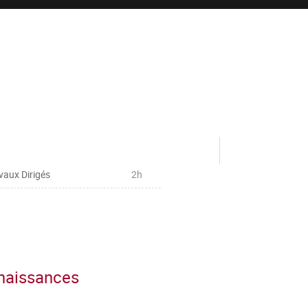
vaux Dirigés
2h
nnaissances