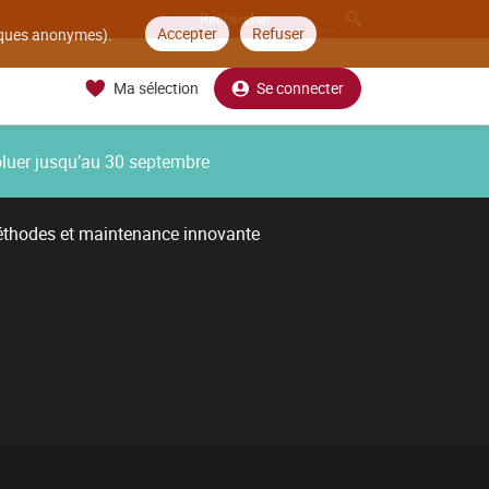
Accepter
Refuser
tiques anonymes).
Ma sélection
Se connecter
oluer jusqu’au 30 septembre
thodes et maintenance innovante