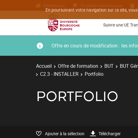
Bibliothèque
Etudiants internationaux
En poursuivant votre navigation sur ce site, vous
Suivre une UE Tra
Offre en cours de modification : les i
Accueil
Offre de formation
BUT
BUT Géni
C2.3 - INSTALLER
Portfolio
PORTFOLIO
Ajouter à la sélection
Télécharger