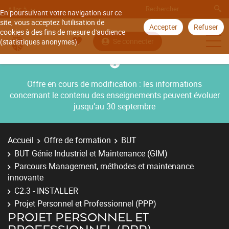
Aller à
En poursuivant votre navigation sur ce
site, vous acceptez l'utilisation de
Accepter
Refuser
cookies à des fins de mesure d'audience
Se connecter
(statistiques anonymes).
Offre en cours de modification : les informations
concernant le contenu des enseignements peuvent évoluer
jusqu’au 30 septembre
Accueil
Offre de formation
BUT
BUT Génie Industriel et Maintenance (GIM)
Parcours Management, méthodes et maintenance
innovante
C2.3 - INSTALLER
Projet Personnel et Professionnel (PPP)
PROJET PERSONNEL ET