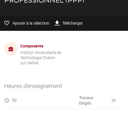
PROFESSIONNEL (PPP)
Ajouter à la sélection
Télécharger
Composante
Institut Universitaire de
Technologie Chalon-
sur-Saône
Heures d'enseignement
Travaux
TD
2h
Dirigés