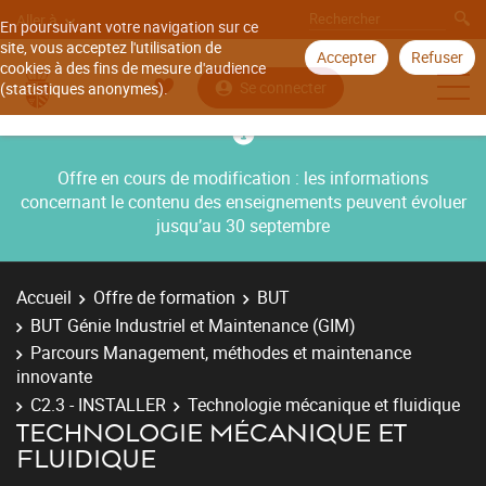
Aller à
En poursuivant votre navigation sur ce
site, vous acceptez l'utilisation de
Accepter
Refuser
cookies à des fins de mesure d'audience
Se connecter
(statistiques anonymes).
Offre en cours de modification : les informations
concernant le contenu des enseignements peuvent évoluer
jusqu’au 30 septembre
Accueil
Offre de formation
BUT
BUT Génie Industriel et Maintenance (GIM)
Parcours Management, méthodes et maintenance
innovante
C2.3 - INSTALLER
Technologie mécanique et fluidique
TECHNOLOGIE MÉCANIQUE ET
FLUIDIQUE