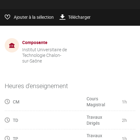
Ajouter à la sélection
Télécharger
Composante
Institut Universitaire de
Technologie Chalon-
sur-Saône
Heures d'enseignement
Cours
CM
1h
Magistral
Travaux
TD
2h
Dirigés
Travaux
TP
1h