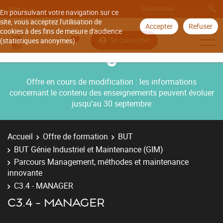
Aller à
En poursuivant votre navigation sur ce
site, vous acceptez l'utilisation de
Accepter
Refuser
cookies à des fins de mesure d'audience
Se connecter
(statistiques anonymes).
Offre en cours de modification : les informations
concernant le contenu des enseignements peuvent évoluer
jusqu’au 30 septembre
Accueil
Offre de formation
BUT
BUT Génie Industriel et Maintenance (GIM)
Parcours Management, méthodes et maintenance
innovante
C3.4 - MANAGER
C3.4 - MANAGER