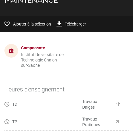
MAINTENANCE
Ajouter à la sélection
Télécharger
Composante
Institut Universitaire de
Technologie Chalon-
sur-Saône
Heures d'enseignement
Travaux
TD
1h
Dirigés
Travaux
TP
2h
Pratiques