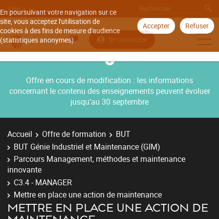
Aller à
En poursuivant votre navigation sur ce
site, vous acceptez l'utilisation de
Accepter
Refuser
cookies à des fins de mesure d'audience
Se connecter
(statistiques anonymes).
Offre en cours de modification : les informations
concernant le contenu des enseignements peuvent évoluer
jusqu’au 30 septembre
Accueil
Offre de formation
BUT
BUT Génie Industriel et Maintenance (GIM)
Parcours Management, méthodes et maintenance
innovante
C3.4 - MANAGER
Mettre en place une action de maintenance
METTRE EN PLACE UNE ACTION DE