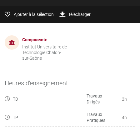
Ajouter à la sélection
Télécharger
Composante
Institut Universitaire de
Technologie Chalon-
sur-Saône
Heures d'enseignement
Travaux
TD
2h
Dirigés
Travaux
TP
4h
Pratiques