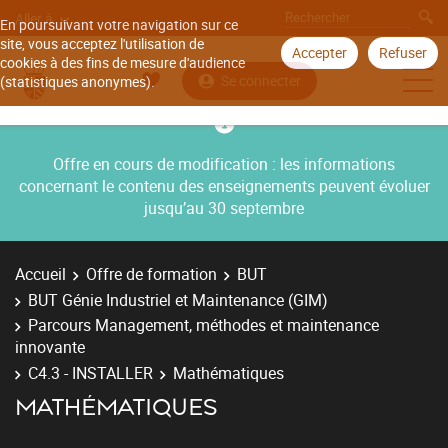
Aller à
En poursuivant votre navigation sur ce
site, vous acceptez l'utilisation de
Accepter
Refuser
cookies à des fins de mesure d'audience
Se connecter
(statistiques anonymes).
Offre en cours de modification : les informations
concernant le contenu des enseignements peuvent évoluer
jusqu’au 30 septembre
Accueil
Offre de formation
BUT
BUT Génie Industriel et Maintenance (GIM)
Parcours Management, méthodes et maintenance
innovante
C4.3 - INSTALLER
Mathématiques
MATHÉMATIQUES