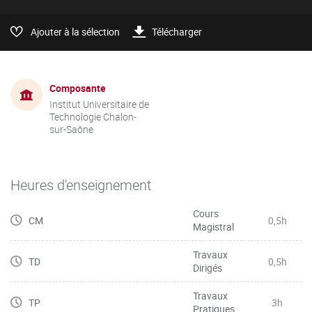
Ajouter à la sélection
Télécharger
Composante
Institut Universitaire de
Technologie Chalon-
sur-Saône
Heures d'enseignement
Cours
CM
0,5h
Magistral
Travaux
TD
0,5h
Dirigés
Travaux
TP
3h
Pratiques