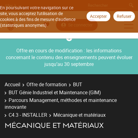
Aller à
En poursuivant votre navigation sur ce
site, vous acceptez l'utilisation de
Accepter
Refuser
cookies à des fins de mesure d'audience
Se connecter
(statistiques anonymes).
Offre en cours de modification : les informations
concernant le contenu des enseignements peuvent évoluer
jusqu’au 30 septembre
Accueil
Offre de formation
BUT
BUT Génie Industriel et Maintenance (GIM)
Parcours Management, méthodes et maintenance
innovante
C4.3 - INSTALLER
Mécanique et matériaux
MÉCANIQUE ET MATÉRIAUX