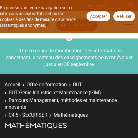
Aller à
En poursuivant votre navigation sur ce
site, vous acceptez l'utilisation de
Accepter
Refuser
cookies à des fins de mesure d'audience
Se connecter
(statistiques anonymes).
Offre en cours de modification : les informations
concernant le contenu des enseignements peuvent évoluer
jusqu’au 30 septembre
Accueil
Offre de formation
BUT
BUT Génie Industriel et Maintenance (GIM)
Parcours Management, méthodes et maintenance
innovante
C4.5 - SECURISER
Mathématiques
MATHÉMATIQUES