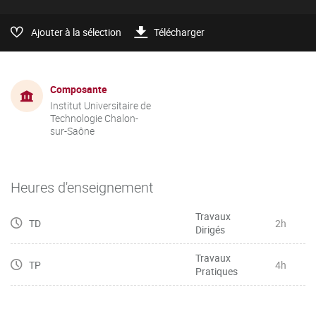
Ajouter à la sélection
Télécharger
Composante
Institut Universitaire de
Technologie Chalon-
sur-Saône
Heures d'enseignement
Travaux
TD
2h
Dirigés
Travaux
TP
4h
Pratiques