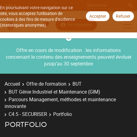
Aller à
En poursuivant votre navigation sur ce
site, vous acceptez l'utilisation de
Accepter
Refuser
cookies à des fins de mesure d'audience
Se connecter
(statistiques anonymes).
Offre en cours de modification : les informations
concernant le contenu des enseignements peuvent évoluer
jusqu’au 30 septembre
Accueil
Offre de formation
BUT
BUT Génie Industriel et Maintenance (GIM)
Parcours Management, méthodes et maintenance
innovante
C4.5 - SECURISER
Portfolio
PORTFOLIO