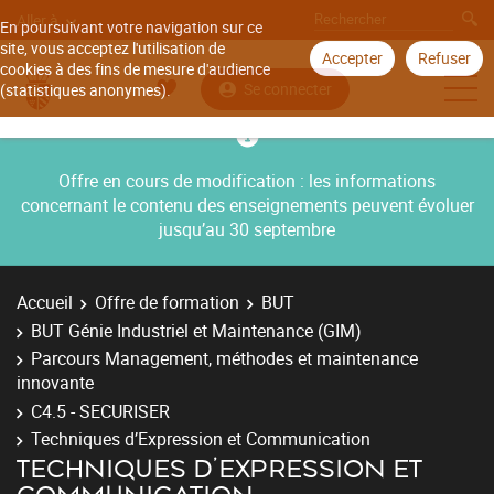
Aller à
En poursuivant votre navigation sur ce
site, vous acceptez l'utilisation de
Accepter
Refuser
cookies à des fins de mesure d'audience
Se connecter
(statistiques anonymes).
Offre en cours de modification : les informations
concernant le contenu des enseignements peuvent évoluer
jusqu’au 30 septembre
Accueil
Offre de formation
BUT
BUT Génie Industriel et Maintenance (GIM)
Parcours Management, méthodes et maintenance
innovante
C4.5 - SECURISER
Techniques d’Expression et Communication
TECHNIQUES D’EXPRESSION ET