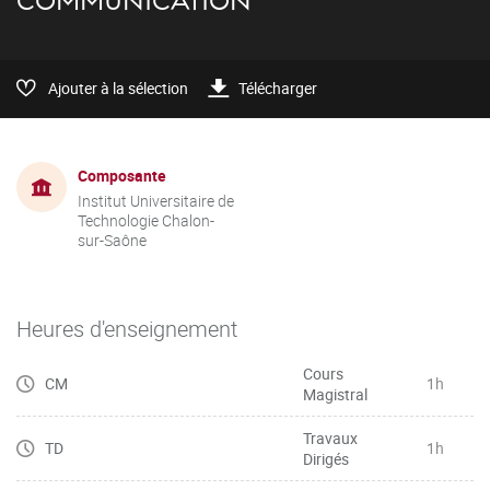
COMMUNICATION
Ajouter à la sélection
Télécharger
Composante
Institut Universitaire de
Technologie Chalon-
sur-Saône
Heures d'enseignement
Cours
CM
1h
Magistral
Travaux
TD
1h
Dirigés