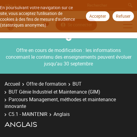
Aller à
En poursuivant votre navigation sur ce
site, vous acceptez l'utilisation de
Accepter
Refuser
cookies à des fins de mesure d'audience
Se connecter
(statistiques anonymes).
Offre en cours de modification : les informations
concernant le contenu des enseignements peuvent évoluer
jusqu’au 30 septembre
Accueil
Offre de formation
BUT
BUT Génie Industriel et Maintenance (GIM)
Parcours Management, méthodes et maintenance
innovante
C5.1 - MAINTENIR
Anglais
ANGLAIS