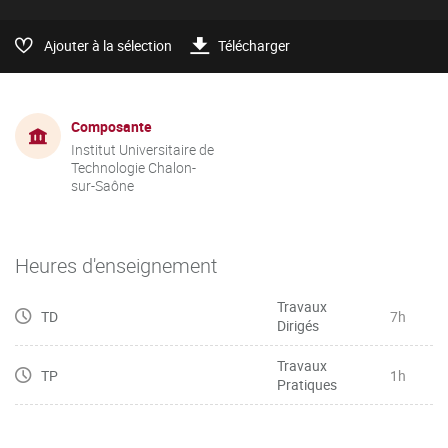
Ajouter à la sélection
Télécharger
Composante
Institut Universitaire de
Technologie Chalon-
sur-Saône
Heures d'enseignement
Travaux
TD
7h
Dirigés
Travaux
TP
1h
Pratiques