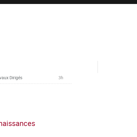
vaux Dirigés
3h
nnaissances