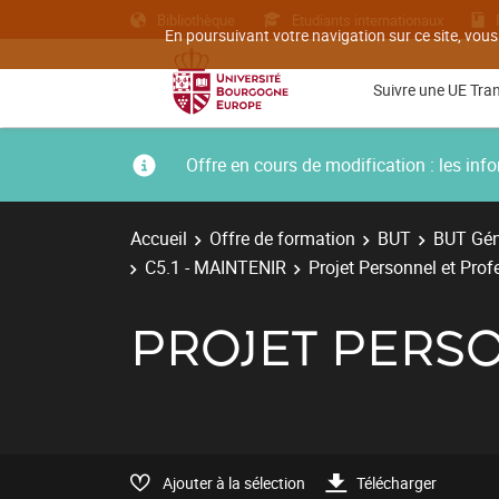
Bibliothèque
Etudiants internationaux
En poursuivant votre navigation sur ce site, vous
Suivre une UE Tra
Offre en cours de modification : les i
Accueil
Offre de formation
BUT
BUT Géni
C5.1 - MAINTENIR
Projet Personnel et Pro
PROJET PERS
Ajouter à la sélection
Télécharger