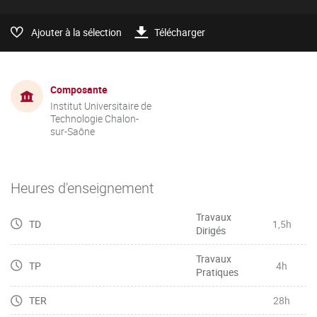
Ajouter à la sélection
Télécharger
Composante
Institut Universitaire de
Technologie Chalon-
sur-Saône
Heures d'enseignement
Travaux
TD
1,5h
Dirigés
Travaux
TP
4h
Pratiques
TER
28h