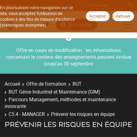
Aller à
En poursuivant votre navigation sur ce
site, vous acceptez l'utilisation de
Accepter
Refuser
cookies à des fins de mesure d'audience
Se connecter
(statistiques anonymes).
Offre en cours de modification : les informations
concernant le contenu des enseignements peuvent évoluer
jusqu’au 30 septembre
Accueil
Offre de formation
BUT
BUT Génie Industriel et Maintenance (GIM)
Parcours Management, méthodes et maintenance
innovante
C5.4 - MANAGER
Prévenir les risques en équipe
PRÉVENIR LES RISQUES EN ÉQUIPE