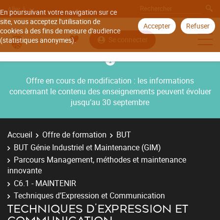
Aller à
En poursuivant votre navigation sur ce
site, vous acceptez l'utilisation de
Accepter
Refuser
cookies à des fins de mesure d'audience
Se connecter
(statistiques anonymes).
Offre en cours de modification : les informations
concernant le contenu des enseignements peuvent évoluer
jusqu’au 30 septembre
Accueil
Offre de formation
BUT
BUT Génie Industriel et Maintenance (GIM)
Parcours Management, méthodes et maintenance
innovante
C6.1 - MAINTENIR
Techniques d’Expression et Communication
TECHNIQUES D’EXPRESSION ET