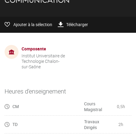
COMMUNICATION
Ajouter à la sélection
Télécharger
Composante
Institut Universitaire de
Technologie Chalon-
sur-Saône
Heures d'enseignement
Cours
CM
0,5h
Magistral
Travaux
TD
2h
Dirigés