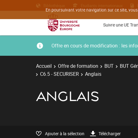
Bibliothèque
Etudiants internationaux
En poursuivant votre navigation sur ce site, vous
Suivre une UE Tra
Offre en cours de modification : les i
Accueil
Offre de formation
BUT
BUT Géni
C6.5 - SECURISER
Anglais
ANGLAIS
Ajouter à la sélection
Télécharger