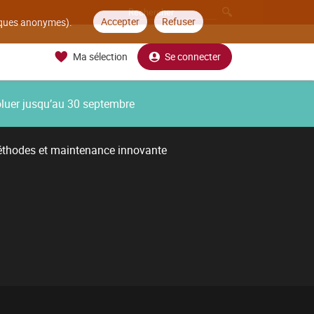
Accepter
Refuser
tiques anonymes).
Ma sélection
Se connecter
oluer jusqu’au 30 septembre
thodes et maintenance innovante