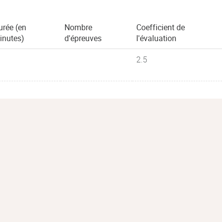
urée (en
Nombre
Coefficient de
inutes)
d'épreuves
l'évaluation
2.5