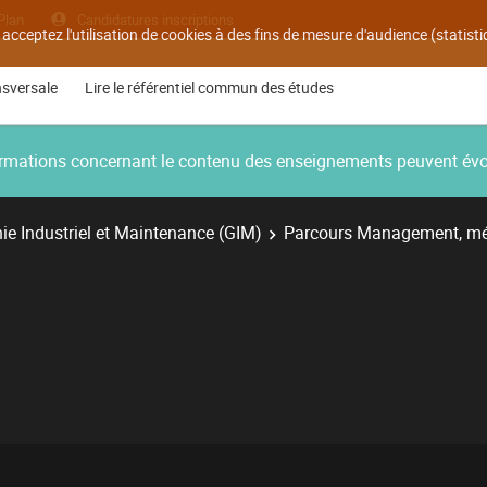
Plan
Candidatures inscriptions
 acceptez l'utilisation de cookies à des fins de mesure d'audience (statis
nsversale
Lire le référentiel commun des études
nformations concernant le contenu des enseignements peuvent év
e Industriel et Maintenance (GIM)
Parcours Management, mé