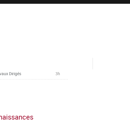
vaux Dirigés
3h
nnaissances