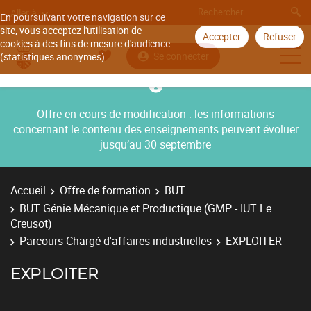
Aller à
En poursuivant votre navigation sur ce
site, vous acceptez l'utilisation de
Accepter
Refuser
cookies à des fins de mesure d'audience
Se connecter
(statistiques anonymes).
Offre en cours de modification : les informations
concernant le contenu des enseignements peuvent évoluer
jusqu’au 30 septembre
Accueil
Offre de formation
BUT
BUT Génie Mécanique et Productique (GMP - IUT Le
Creusot)
Parcours Chargé d'affaires industrielles
EXPLOITER
EXPLOITER