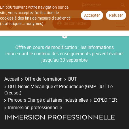
Aller à
En poursuivant votre navigation sur ce
site, vous acceptez l'utilisation de
Accepter
Refuser
cookies à des fins de mesure d'audience
Se connecter
(statistiques anonymes).
Offre en cours de modification : les informations
concernant le contenu des enseignements peuvent évoluer
jusqu’au 30 septembre
Accueil
Offre de formation
BUT
BUT Génie Mécanique et Productique (GMP - IUT Le
Creusot)
Parcours Chargé d'affaires industrielles
EXPLOITER
Immersion professionnelle
IMMERSION PROFESSIONNELLE