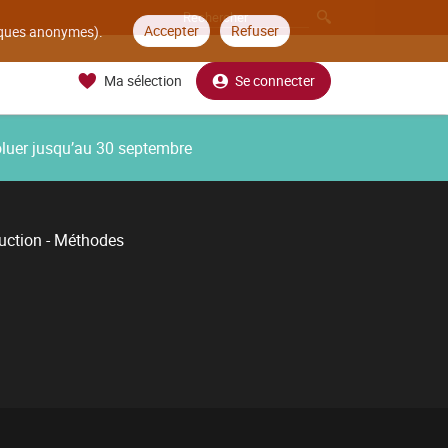
Accepter
Refuser
tiques anonymes).
Ma sélection
Se connecter
oluer jusqu’au 30 septembre
uction - Méthodes