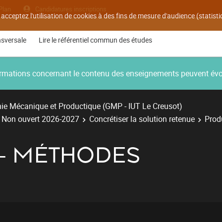
Plan
Candidatures inscriptions
 acceptez l'utilisation de cookies à des fins de mesure d'audience (statis
nsversale
Lire le référentiel commun des études
nformations concernant le contenu des enseignements peuvent év
ie Mécanique et Productique (GMP - IUT Le Creusot)
- Non ouvert 2026-2027
Concrétiser la solution retenue
Prod
- MÉTHODES