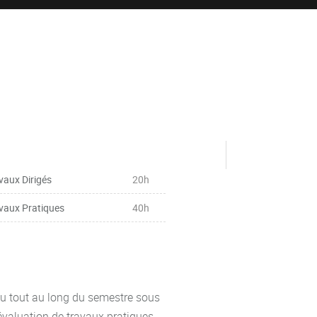
vaux Dirigés
20h
vaux Pratiques
40h
ieu tout au long du semestre sous
'évaluation de travaux pratiques.