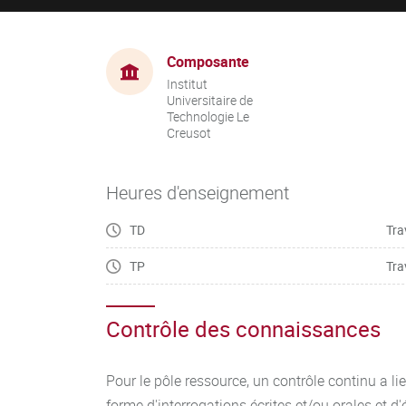
Composante
Institut
Universitaire de
Technologie Le
Creusot
Heures d'enseignement
TD
Tra
TP
Tra
Contrôle des connaissances
Pour le pôle ressource, un contrôle continu a l
forme d'interrogations écrites et/ou orales et d