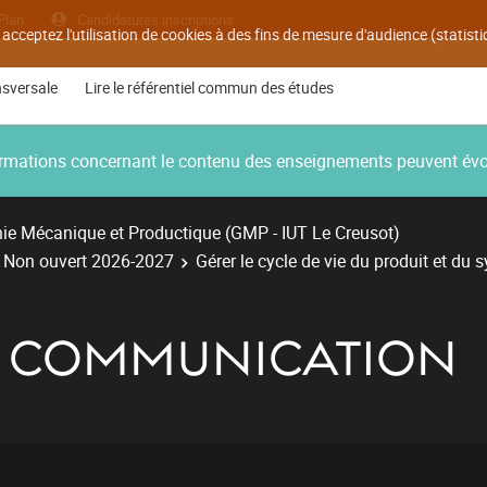
Plan
Candidatures inscriptions
 acceptez l'utilisation de cookies à des fins de mesure d'audience (statis
nsversale
Lire le référentiel commun des études
nformations concernant le contenu des enseignements peuvent év
ie Mécanique et Productique (GMP - IUT Le Creusot)
- Non ouvert 2026-2027
Gérer le cycle de vie du produit et du
- COMMUNICATION