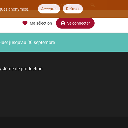
Accepter
Refuser
tiques anonymes).
Ma sélection
Se connecter
oluer jusqu’au 30 septembre
 système de production