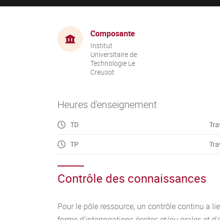
Composante
Institut
Universitaire de
Technologie Le
Creusot
Heures d'enseignement
TD
Tra
TP
Tra
Contrôle des connaissances
Pour le pôle ressource, un contrôle continu a l
forme d'interrogations écrites et/ou orales et d