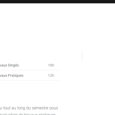
vaux Dirigés
18h
vaux Pratiques
12h
ieu tout au long du semestre sous
'évaluation de travaux pratiques.