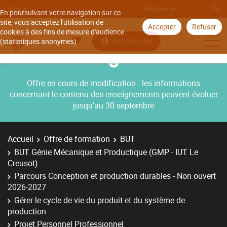
Aller à
En poursuivant votre navigation sur ce
site, vous acceptez l'utilisation de
Accepter
Refuser
cookies à des fins de mesure d'audience
Se connecter
(statistiques anonymes).
Offre en cours de modification : les informations
concernant le contenu des enseignements peuvent évoluer
jusqu’au 30 septembre
Accueil
Offre de formation
BUT
BUT Génie Mécanique et Productique (GMP - IUT Le
Creusot)
Parcours Conception et production durables - Non ouvert
2026-2027
Gérer le cycle de vie du produit et du système de
production
Projet Personnel Professionnel