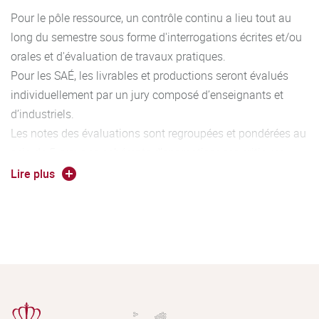
Pour le pôle ressource, un contrôle continu a lieu tout au
long du semestre sous forme d'interrogations écrites et/ou
orales et d'évaluation de travaux pratiques.
Pour les SAÉ, les livrables et productions seront évalués
individuellement par un jury composé d’enseignants et
d’industriels.
Les notes des évaluations sont regroupées et pondérées au
sein de 5 groupes cohérents d’apprentissages critiques
permettant l’acquisition de 5 compétences caractéristiques
Lire plus
du diplôme. Au fur et à mesure de l’avancement dans le
cursus, le niveau d’acquisition des compétences augmente
(Niveau 1 à 3). L’association entre les compétences, les
ressources et les SAé est détaillé dans le programme
national du BUT ainsi que dans le document annexe à
cette fiche filière.
Un bonus peut être accordé aux étudiants inscrits au