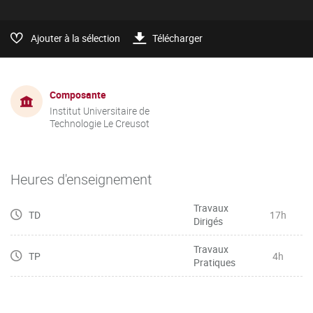
Ajouter à la sélection
Télécharger
Composante
Institut Universitaire de
Technologie Le Creusot
Heures d'enseignement
Travaux
TD
17h
Dirigés
Travaux
TP
4h
Pratiques