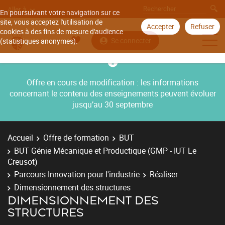
Aller à
En poursuivant votre navigation sur ce
site, vous acceptez l'utilisation de
Accepter
Refuser
cookies à des fins de mesure d'audience
Se connecter
(statistiques anonymes).
Offre en cours de modification : les informations
concernant le contenu des enseignements peuvent évoluer
jusqu’au 30 septembre
Accueil
Offre de formation
BUT
BUT Génie Mécanique et Productique (GMP - IUT Le
Creusot)
Parcours Innovation pour l'industrie
Réaliser
Dimensionnement des structures
DIMENSIONNEMENT DES
STRUCTURES