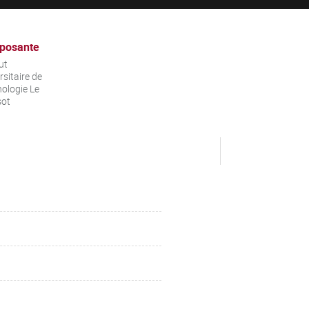
posante
ut
rsitaire de
ologie Le
sot