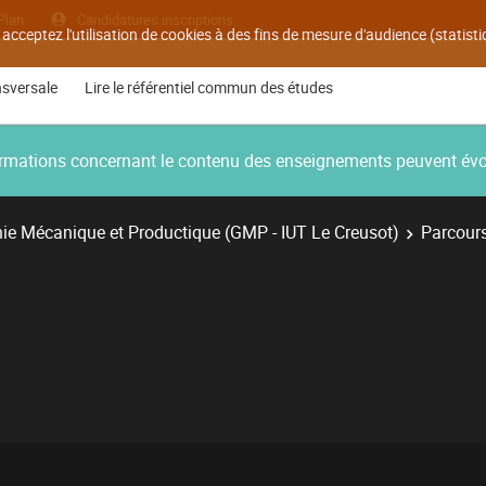
Plan
Candidatures inscriptions
 acceptez l'utilisation de cookies à des fins de mesure d'audience (statis
nsversale
Lire le référentiel commun des études
nformations concernant le contenu des enseignements peuvent év
ie Mécanique et Productique (GMP - IUT Le Creusot)
Parcours