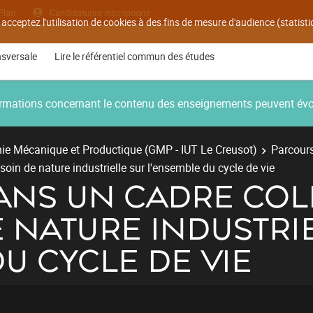
Plan
Candidatures inscriptions
 acceptez l'utilisation de cookies à des fins de mesure d'audience (statis
nsversale
Lire le référentiel commun des études
nformations concernant le contenu des enseignements peuvent év
ie Mécanique et Productique (GMP - IUT Le Creusot)
Parcours
oin de nature industrielle sur l'ensemble du cycle de vie
ANS UN CADRE COLL
 NATURE INDUSTRI
U CYCLE DE VIE