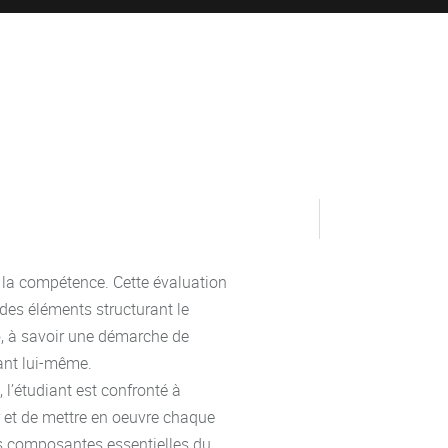
e la compétence. Cette évaluation
es éléments structurant le
io, à savoir une démarche de
iant lui-même.
 l’étudiant est confronté à
r et de mettre en oeuvre chaque
s composantes essentielles du