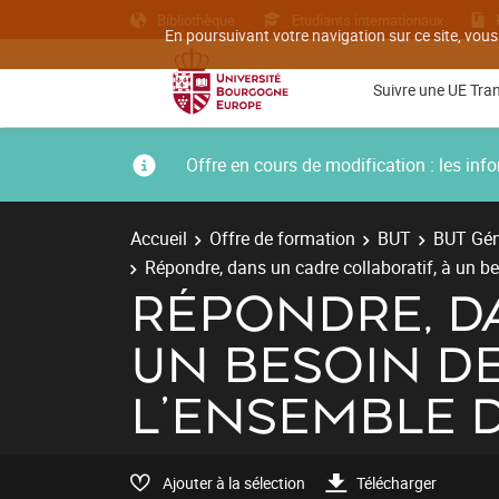
Bibliothèque
Etudiants internationaux
En poursuivant votre navigation sur ce site, vous
Suivre une UE Tra
Offre en cours de modification : les i
Accueil
Offre de formation
BUT
BUT Gén
Répondre, dans un cadre collaboratif, à un bes
RÉPONDRE, D
UN BESOIN DE
L'ENSEMBLE D
Ajouter à la sélection
Télécharger