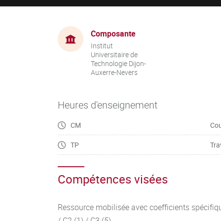
Composante
Institut
Universitaire de
Technologie Dijon-
Auxerre-Nevers
Heures d'enseignement
CM
Cou
TP
Tra
Compétences visées
Ressource mobilisée avec coefficients spécifiq
/ C2 (1) / C3 (5)