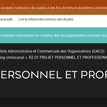
Plan
Candidatures inscriptions
 acceptez l'utilisation de cookies à des fins de mesure d'audience (statis
nsversale
Lire le référentiel commun des études
nformations concernant le contenu des enseignements peuvent év
tion Administrative et Commerciale des Organisations (GACO)
ing omnicanal
R2.01 PROJET PERSONNEL ET PROFESSION
 PERSONNEL ET PR