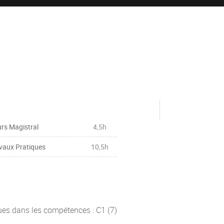
rs Magistral
4,5h
vaux Pratiques
10,5h
ues dans les compétences : C1 (7)