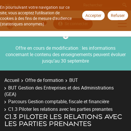
Aller à
En poursuivant votre navigation sur ce
site, vous acceptez l'utilisation de
Accepter
Refuser
cookies à des fins de mesure d'audience
Se connecter
(statistiques anonymes).
Offre en cours de modification : les informations
concernant le contenu des enseignements peuvent évoluer
jusqu’au 30 septembre
Accueil
Offre de formation
BUT
BUT Gestion des Entreprises et des Administrations
(GEA)
Parcours Gestion comptable, fiscale et financière
C1.3 Piloter les relations avec les parties prenantes
C1.3 PILOTER LES RELATIONS AVEC
LES PARTIES PRENANTES