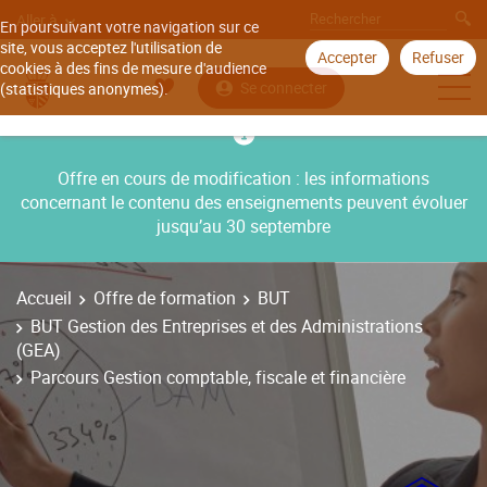
Aller à
En poursuivant votre navigation sur ce
site, vous acceptez l'utilisation de
Accepter
Refuser
cookies à des fins de mesure d'audience
Se connecter
(statistiques anonymes).
Offre en cours de modification : les informations
concernant le contenu des enseignements peuvent évoluer
jusqu’au 30 septembre
Accueil
Offre de formation
BUT
BUT Gestion des Entreprises et des Administrations
(GEA)
Parcours Gestion comptable, fiscale et financière