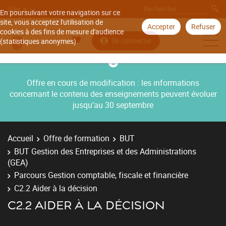
Aller à
En poursuivant votre navigation sur ce
site, vous acceptez l'utilisation de
Accepter
Refuser
cookies à des fins de mesure d'audience
Se connecter
(statistiques anonymes).
Offre en cours de modification : les informations
concernant le contenu des enseignements peuvent évoluer
jusqu’au 30 septembre
Accueil
Offre de formation
BUT
BUT Gestion des Entreprises et des Administrations
(GEA)
Parcours Gestion comptable, fiscale et financière
C2.2 Aider à la décision
C2.2 AIDER À LA DÉCISION