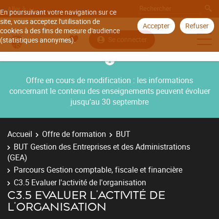
Aller à
En poursuivant votre navigation sur ce
site, vous acceptez l'utilisation de
Accepter
Refuser
cookies à des fins de mesure d'audience
Se connecter
(statistiques anonymes).
Offre en cours de modification : les informations
concernant le contenu des enseignements peuvent évoluer
jusqu’au 30 septembre
Accueil
Offre de formation
BUT
BUT Gestion des Entreprises et des Administrations
(GEA)
Parcours Gestion comptable, fiscale et financière
C3.5 Evaluer l'activité de l'organisation
C3.5 EVALUER L'ACTIVITÉ DE
L'ORGANISATION