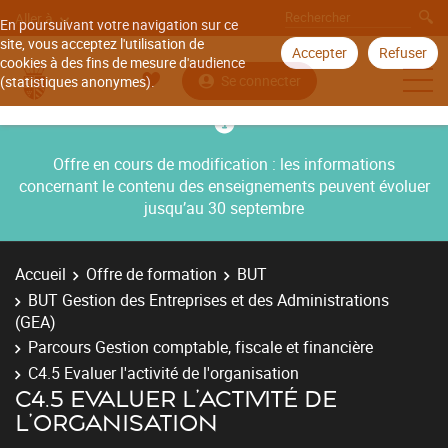
Aller à
En poursuivant votre navigation sur ce
site, vous acceptez l'utilisation de
Accepter
Refuser
cookies à des fins de mesure d'audience
Se connecter
(statistiques anonymes).
Offre en cours de modification : les informations
concernant le contenu des enseignements peuvent évoluer
jusqu’au 30 septembre
Accueil
Offre de formation
BUT
BUT Gestion des Entreprises et des Administrations
(GEA)
Parcours Gestion comptable, fiscale et financière
C4.5 Evaluer l'activité de l'organisation
C4.5 EVALUER L'ACTIVITÉ DE
L'ORGANISATION