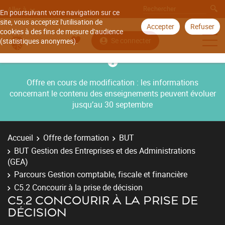
Aller à
En poursuivant votre navigation sur ce
site, vous acceptez l'utilisation de
Accepter
Refuser
cookies à des fins de mesure d'audience
Se connecter
(statistiques anonymes).
Offre en cours de modification : les informations
concernant le contenu des enseignements peuvent évoluer
jusqu’au 30 septembre
Accueil
Offre de formation
BUT
BUT Gestion des Entreprises et des Administrations
(GEA)
Parcours Gestion comptable, fiscale et financière
C5.2 Concourir à la prise de décision
C5.2 CONCOURIR À LA PRISE DE
DÉCISION