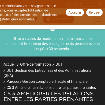
Aller à
En poursuivant votre navigation sur ce
site, vous acceptez l'utilisation de
Accepter
Refuser
cookies à des fins de mesure d'audience
Se connecter
(statistiques anonymes).
Offre en cours de modification : les informations
concernant le contenu des enseignements peuvent évoluer
jusqu’au 30 septembre
Accueil
Offre de formation
BUT
BUT Gestion des Entreprises et des Administrations
(GEA)
Parcours Gestion comptable, fiscale et financière
C5.3 Améliorer les relations entre les parties prenantes
C5.3 AMÉLIORER LES RELATIONS
ENTRE LES PARTIES PRENANTES