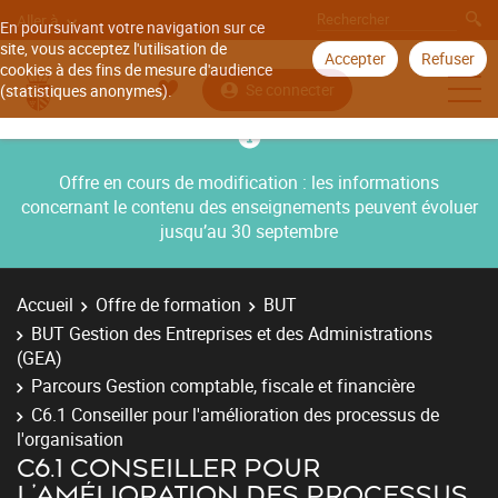
Aller à
En poursuivant votre navigation sur ce
site, vous acceptez l'utilisation de
Accepter
Refuser
cookies à des fins de mesure d'audience
Se connecter
(statistiques anonymes).
Offre en cours de modification : les informations
concernant le contenu des enseignements peuvent évoluer
jusqu’au 30 septembre
Accueil
Offre de formation
BUT
BUT Gestion des Entreprises et des Administrations
(GEA)
Parcours Gestion comptable, fiscale et financière
C6.1 Conseiller pour l'amélioration des processus de
l'organisation
C6.1 CONSEILLER POUR
L'AMÉLIORATION DES PROCESSUS