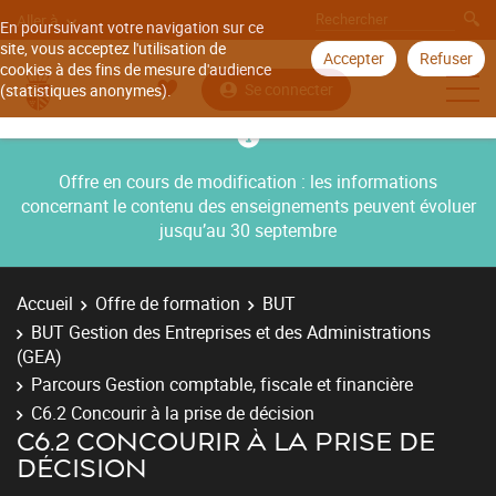
Aller à
En poursuivant votre navigation sur ce
site, vous acceptez l'utilisation de
Accepter
Refuser
cookies à des fins de mesure d'audience
Se connecter
(statistiques anonymes).
Offre en cours de modification : les informations
concernant le contenu des enseignements peuvent évoluer
jusqu’au 30 septembre
Accueil
Offre de formation
BUT
BUT Gestion des Entreprises et des Administrations
(GEA)
Parcours Gestion comptable, fiscale et financière
C6.2 Concourir à la prise de décision
C6.2 CONCOURIR À LA PRISE DE
DÉCISION