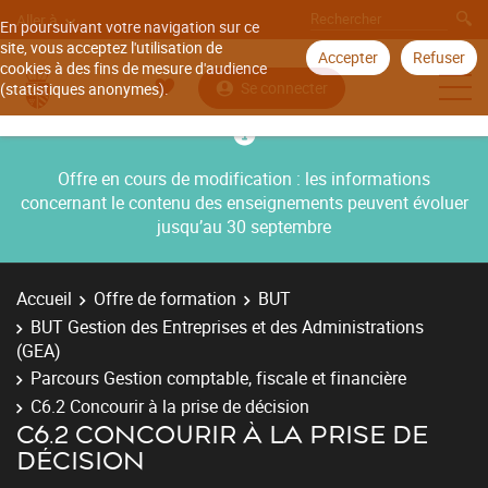
Aller à
En poursuivant votre navigation sur ce
site, vous acceptez l'utilisation de
Accepter
Refuser
cookies à des fins de mesure d'audience
Se connecter
(statistiques anonymes).
Offre en cours de modification : les informations
concernant le contenu des enseignements peuvent évoluer
jusqu’au 30 septembre
Accueil
Offre de formation
BUT
BUT Gestion des Entreprises et des Administrations
(GEA)
Parcours Gestion comptable, fiscale et financière
C6.2 Concourir à la prise de décision
C6.2 CONCOURIR À LA PRISE DE
DÉCISION